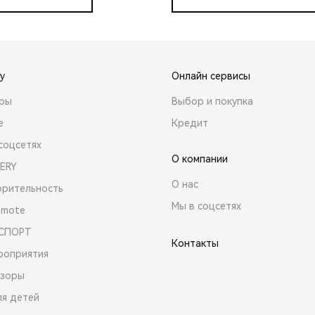
y
Онлайн сервисы
ары
Выбор и покупка
е
Кредит
соцсетях
О компании
ERY
О нас
орительность
Мы в соцсетях
emote
 СПОРТ
Контакты
роприятия
зоры
ля детей