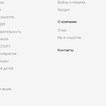
ары
Выбор и покупка
е
Кредит
соцсетях
О компании
ERY
О нас
орительность
Мы в соцсетях
emote
 СПОРТ
Контакты
роприятия
зоры
ля детей
и акции