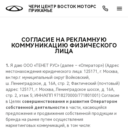
ЧЕРИ ЦЕНТР ВОСТОК МОТОРС
ПРИКАМЬЕ
СОГЛАСИЕ НА РЕКЛАМНУЮ
ОНЛАЙН СЕРВИСЫ
ПОКУПАТЕЛЯМ
ВЛАДЕЛЬЦАМ
О КОМПАНИИ
МИР CHERY
МОДЕЛИ
АКЦИИ
КОММУНИКАЦИЮ ФИЗИЧЕСКОГО
ЛИЦА
ВЫБОР И ПОКУПКА
СЕРВИС
АКСЕССУАРЫ
ВЫГОДЫ И АКЦИИ
ВЫБОР И ПОКУПКА
О НАС
ВСЕ МОДЕЛИ
1.
Я даю ООО «ТЕНЕТ РУС» (далее – «Оператор») (Адрес
КРЕДИТ И СТРАХОВАНИЕ
ЗАПЧАСТИ И АКСЕССУАРЫ
О БРЕНДЕ
КРЕДИТ
МЫ В СОЦСЕТЯХ
местонахождения юридического лица: 125171, г. Москва,
КРОССОВЕРЫ
вн.тер.г. муниципальный округ Войковский,
ш. Ленинградское, д. 16А, стр. 2; Фактический (почтовый)
ПОДДЕРЖКА
CHERY В СОЦСЕТЯХ
адрес: 125171, г. Москва, Ленинградское шоссе, д. 16А,
СЕДАНЫ
стр. 2, этаж 5; ИНН/КПП 9718270000/771801001) Согласие
CHERY CONNECT
ЛЮДИ CHERY
в Целях
совершенствования и развития Оператором
собственной деятельности
в части, касающейся
НОВИНКИ
предложения и продвижения собственной продукции и
БЛАГОТВОРИТЕЛЬНОСТЬ
бренда на рынке путем осуществления
маркетинговых коммуникаций, в том числе: