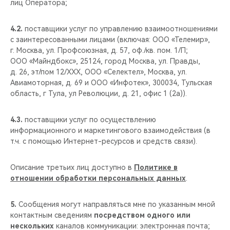
лиц Оператора;
4.2.
поставщики услуг по управлению взаимоотношениями
с заинтересованными лицами (включая: ООО «Телемир»,
г. Москва, ул. Профсоюзная, д. 57, оф./кв. пом. 1/П;
ООО «Майндбокс», 25124, город Москва, ул. Правды,
д. 26, эт/пом 12/XXX, ООО «Селектел», Москва, ул.
Авиамоторная, д. 69 и ООО «Инфотек», 300034, Тульская
область, г Тула, ул Революции, д. 21, офис 1 (2а)).
4.3.
поставщики услуг по осуществлению
информационного и маркетингового взаимодействия (в
т.ч. с помощью Интернет-ресурсов и средств связи).
Описание третьих лиц доступно в
Политике в
отношении обработки персональных данных
.
5.
Сообщения могут направляться мне по указанным мной
контактным сведениям
посредством одного или
нескольких
каналов коммуникации: электронная почта;