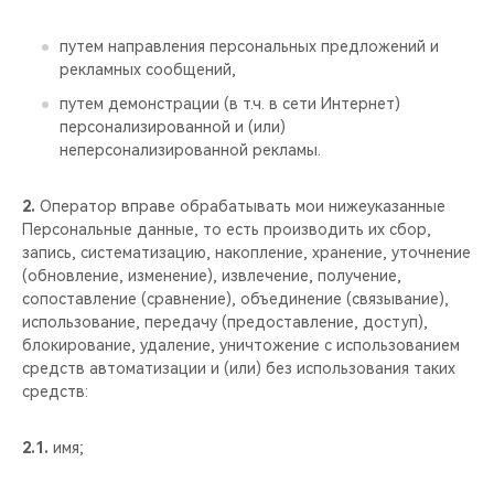
CHERY REMOTE
путем направления персональных предложений и
CHERY И СПОРТ
рекламных сообщений,
путем демонстрации (в т.ч. в сети Интернет)
НАШИ МЕРОПРИЯТИЯ
персонализированной и (или)
неперсонализированной рекламы.
ВИДЕООБЗОРЫ
2.
Оператор вправе обрабатывать мои нижеуказанные
CHERY ДЛЯ ДЕТЕЙ
Персональные данные, то есть производить их сбор,
запись, систематизацию, накопление, хранение, уточнение
(обновление, изменение), извлечение, получение,
сопоставление (сравнение), объединение (связывание),
использование, передачу (предоставление, доступ),
блокирование, удаление, уничтожение с использованием
средств автоматизации и (или) без использования таких
средств:
2.1.
имя;