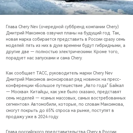
CHERY REMOTE
CHERY И СПОРТ
Глава Chery Nev (очередной суббренд компании Chery)
НАШИ МЕРОПРИЯТИЯ
Дмитрий Максимов озвучил планы на будущий год. Так,
новая марка собирается представить в России сразу семь
моделей: пять из них в духе времени будут гибридными, а
ВИДЕООБЗОРЫ
другие две — полностью электрическими. Кроме того,
порадует нас запусками и сама Chery.
CHERY ДЛЯ ДЕТЕЙ
Как сообщает ТАСС, руководитель марки Chery Nev
Дмитрий Максимов анонсировал ряд новинок на пресс-
конференции «Большое путешествие „Авто года“ Байкал
— Москва». Китайцы, как уже было сказано, представят
семь моделей — «самых массовых, самых востребованных
сегментов». Автомобили, которые, по словам Максимова,
смогут покрыть до 65% спроса на рынке, поступят в
продажу уже в 2024 году.
Глава российского представительства Chery в России