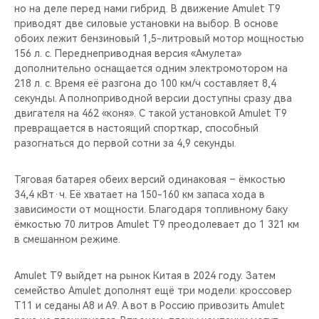
но на деле перед нами гибрид. В движение Amulet T9
приводят две силовые установки на выбор. В основе
обоих лежит бензиновый 1,5-литровый мотор мощностью
156 л. с. Переднеприводная версия «Амулета»
дополнительно оснащается одним электромотором на
218 л. с. Время её разгона до 100 км/ч составляет 8,4
секунды. А полноприводной версии доступны сразу два
двигателя на 462 «коня». С такой установкой Amulet T9
превращается в настоящий спорткар, способный
разогнаться до первой сотни за 4,9 секунды.
Тяговая батарея обеих версий одинаковая – ёмкостью
34,4 кВт·ч. Её хватает на 150-160 км запаса хода в
зависимости от мощности. Благодаря топливному баку
ёмкостью 70 литров Amulet T9 преодолевает до 1 321 км
в смешанном режиме.
Amulet T9 выйдет на рынок Китая в 2024 году. Затем
семейство Amulet дополнят ещё три модели: кроссовер
T11 и седаны А8 и А9. А вот в Россию привозить Amulet