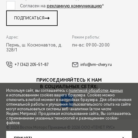
Согласен на
рекламную коммуникацию
*
ПОДПИСАТЬСЯ
Адрес:
Режим работы:
Пермь, ш. Космонавтов, д.
пн-вс: 09:00-20:00
328/1
+7 (342) 205-51-87
info@vm-chery.ru
ПРИСОЕДИНЯЙТЕСЬ К НАМ
В СОЦИАЛЬНЫХ СЕТЯХ:
Используя сайт, вы соглашаетесь с
политикой обработки данных
и использованием cookies вашего браузера. Cookies можно
отключить в любой момент в настройках браузера. Для обеспечения
оптимальной работы и улучшения пользовательского опыта на сайте
могут использоваться системы веб-аналитики (в том числе
СПЕЦПРЕДЛОЖЕНИЯ
Яндекс.Метрика). Продолжая использование сайта, Вы соглашаетесь
с применением указанных технологий и размещением cookie-
файлов.
© 2026 Восток Моторс Прикамье
© 2026 ООО «ТЕНЕТ РУС»
ЗАПИСЬ НА ТЕСТ-ДРАЙВ
ПРАВОВАЯ ИНФОРМАЦИЯ
КОНТАКТЫ
КЛИЕНТСКАЯ ПОДДЕРЖКА