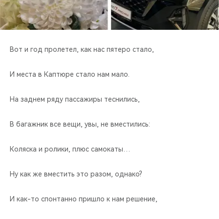
CHERY REMOTE
CHERY И СПОРТ
Вот и год пролетел, как нас пятеро стало,
НАШИ МЕРОПРИЯТИЯ
И места в Каптюре стало нам мало.
ВИДЕООБЗОРЫ
На заднем ряду пассажиры теснились,
CHERY ДЛЯ ДЕТЕЙ
В багажник все вещи, увы, не вместились:
Коляска и ролики, плюс самокаты…
Ну как же вместить это разом, однако?
И как-то спонтанно пришло к нам решение,