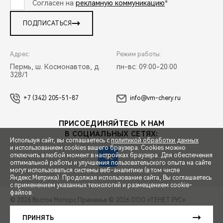
Согласен на
рекламную коммуникацию
*
ПОДПИСАТЬСЯ
Адрес:
Режим работы:
Пермь, ш. Космонавтов, д.
пн-вс: 09:00-20:00
328/1
+7 (342) 205-51-87
info@vm-chery.ru
ПРИСОЕДИНЯЙТЕСЬ К НАМ
В СОЦИАЛЬНЫХ СЕТЯХ:
Используя сайт, вы соглашаетесь с
политикой обработки данных
и использованием cookies вашего браузера. Cookies можно
отключить в любой момент в настройках браузера. Для обеспечения
оптимальной работы и улучшения пользовательского опыта на сайте
могут использоваться системы веб-аналитики (в том числе
СПЕЦПРЕДЛОЖЕНИЯ
Яндекс.Метрика). Продолжая использование сайта, Вы соглашаетесь
с применением указанных технологий и размещением cookie-
файлов.
© 2026 Восток Моторс Прикамье
© 2026 ООО «ТЕНЕТ РУС»
ЗАПИСЬ НА ТЕСТ-ДРАЙВ
ПРАВОВАЯ ИНФОРМАЦИЯ
КОНТАКТЫ
КЛИЕНТСКАЯ ПОДДЕРЖКА
ПРИНЯТЬ
Сделано в ПЕРКС