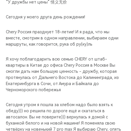
CHERY REMOTE
“У дружбы нет цены” 情义无价
CHERY И СПОРТ
Сегодня у моего друга день рождения!
НАШИ МЕРОПРИЯТИЯ
Chery Россия празднует 18-летие! И я рада, что мы
вместе, смотрим в одном направлении, выбираем одни
маршруты, как говорится, рука об ру(ку)ль
ВИДЕООБЗОРЫ
Я хочу поблагодарить всю семью CHERY от штаб-
CHERY ДЛЯ ДЕТЕЙ
квартиры в Китае до офиса Chery Россия в Москве Вы
смогли дать нам большую ценность - дружбу, которая
протянулась от Дальнего Востока до Калининграда, из
Екатеринбурга в Сочи, от Амура и Байкала до
Черноморского побережья
Сегодня утром я пошла за хлебом надо было взять к
обеду))) но решила по дороге ещё и скататься в
автосалон. Вы не поверите))) вернулась я домой с
буханкой белого и на новой машине! Я поменяла свою
четвёрку на новенький 7 pro max Я выбираю Chery, опять