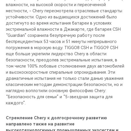
влажности, на высокой скорости и пересеченной
местности, - Chery пересмотрела отраслевые стандарты
устойчивости. Одно из выдающихся достижений было
достигнуто во время испытания батареи в условиях
экстремальной влажности в Джакарте, где батарея CSH
“Guardian” сохранила безупречную работу после
беспрецедентных 53 часов и 51 минуты непрерывного
погружения в морскую воду. TIGGO8 CSH и TIGGO9 CSH
еще больше укрепили лидерство Chery в области
безопасности, преодолев экстремальные испытания, в
том числе 100% лобовые столкновения двух автомобилей
и высокоскоростные спиральные опрокидывания. Эти
драматичные испытания не только стали данью уважения
классическим методам демонстрации безопасности, но и
наглядно воплотили основную философию Chery:
“Безопасность для семьи” и “5-звездная защита для
каждого”.
Стремление Chery к долгосрочному развитию
направлено также на развитие
высокотехнологичных промышленных экосистем и