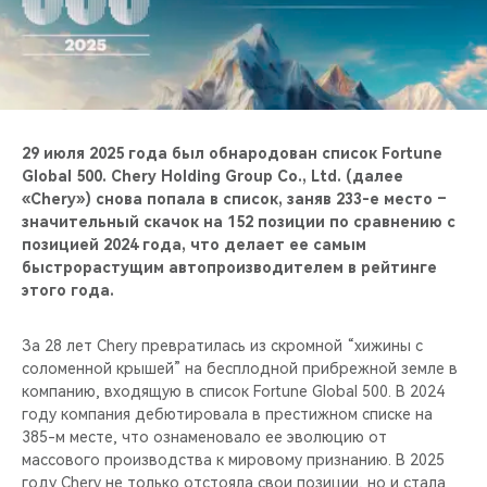
CHERY REMOTE
CHERY И СПОРТ
НАШИ МЕРОПРИЯТИЯ
29 июля 2025 года был обнародован список Fortune
ВИДЕООБЗОРЫ
Global 500. Chery Holding Group Co., Ltd. (далее
«Chery») снова попала в список, заняв 233-е место –
значительный скачок на 152 позиции по сравнению с
CHERY ДЛЯ ДЕТЕЙ
позицией 2024 года, что делает ее самым
быстрорастущим автопроизводителем в рейтинге
этого года.
За 28 лет Chery превратилась из скромной “хижины с
соломенной крышей” на бесплодной прибрежной земле в
компанию, входящую в список Fortune Global 500. В 2024
году компания дебютировала в престижном списке на
385-м месте, что ознаменовало ее эволюцию от
массового производства к мировому признанию. В 2025
году Chery не только отстояла свои позиции, но и стала