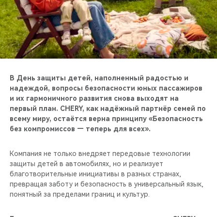
CHERY REMOTE
CHERY И СПОРТ
НАШИ МЕРОПРИЯТИЯ
ВИДЕООБЗОРЫ
В День защиты детей, наполненный радостью и
надеждой, вопросы безопасности юных пассажиров
и их гармоничного развития снова выходят на
CHERY ДЛЯ ДЕТЕЙ
первый план. CHERY, как надёжный партнёр семей по
всему миру, остаётся верна принципу «Безопасность
без компромиссов — теперь для всех».
Компания не только внедряет передовые технологии
защиты детей в автомобилях, но и реализует
благотворительные инициативы в разных странах,
превращая заботу и безопасность в универсальный язык,
понятный за пределами границ и культур.