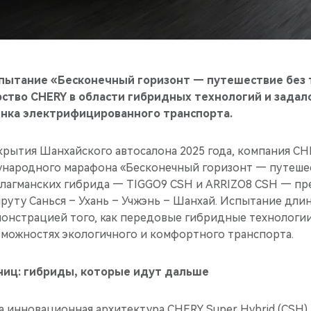
ытание «Бесконечный горизонт — путешествие без 
ство CHERY в области гибридных технологий и задал
ынка электрифицированного транспорта.
ткрытия Шанхайского автосалона 2025 года, компания C
ународного марафона «Бесконечный горизонт — путешест
флагманских гибрида — TIGGO9 CSH и ARRIZO8 CSH — пр
уту Санься – Ухань – Учжэнь – Шанхай. Испытание длин
монстрацией того, как передовые гибридные технологи
зможностях экологичного и комфортного транспорта.
аниц: гибриды, которые идут дальше
а инновационная архитектура CHERY Super Hybrid (CSH)