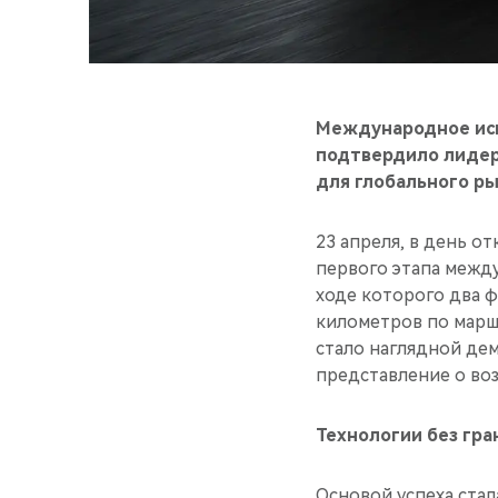
Международное исп
подтвердило лидер
для глобального р
23 апреля, в день о
первого этапа межд
ходе которого два 
километров по маршр
стало наглядной де
представление о во
Технологии без гр
Основой успеха стал