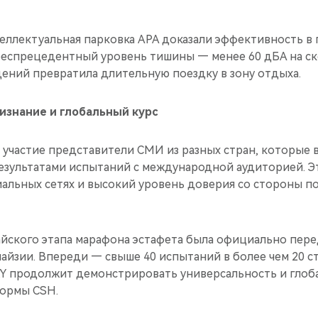
ллектуальная парковка APA доказали эффективность в г
беспрецедентный уровень тишины — менее 60 дБА на ско
дений превратила длительную поездку в зону отдыха.
знание и глобальный курс
 участие представители СМИ из разных стран, которые 
езультатами испытаний с международной аудиторией. Э
иальных сетях и высокий уровень доверия со стороны п
йского этапа марафона эстафета была официально пере
йзии. Впереди — свыше 40 испытаний в более чем 20 с
RY продолжит демонстрировать универсальность и глоб
ормы CSH.