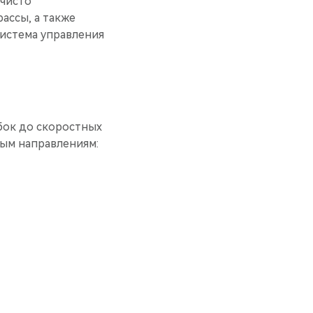
 чисто
ассы, а также
система управления
бок до скоростных
вым направлениям: