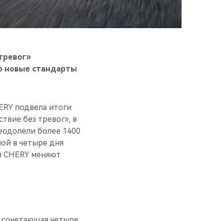
тревог»
о новые стандарты
HERY подвела итоги
вие без тревог», в
еодолели более 1400
ой в четыре дня
и CHERY меняют
, сочетающая четыре