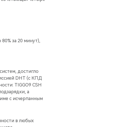
80% за 20 минут),
систем, достигло
иссией DHT (с КПД
ности: TIGGO9 CSH
одзарядки, а
жиме с исчерпанным
чности в любых