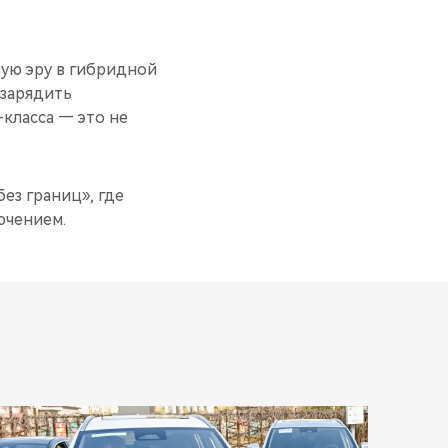
ую эру в гибридной
 зарядить
класса — это не
ез границ», где
ючением.