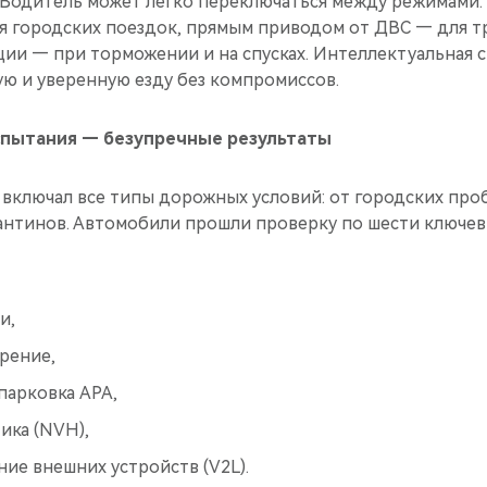
 Водитель может легко переключаться между режимами:
я городских поездок, прямым приводом от ДВС — для тр
ии — при торможении и на спусках. Интеллектуальная 
ую и уверенную езду без компромиссов.
пытания — безупречные результаты
включал все типы дорожных условий: от городских про
пантинов. Автомобили прошли проверку по шести ключе
ки,
орение,
парковка APA,
ика (NVH),
ие внешних устройств (V2L).