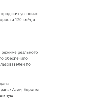
ородских условиях.
рости 120 км/ч, а
в режиме реального
то обеспечило
ользователей по
дана
транах Азии, Европы
альную