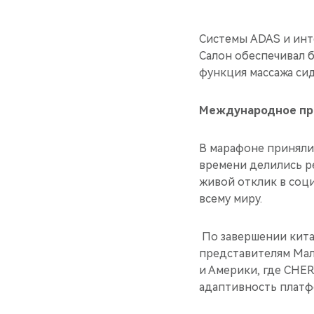
Системы ADAS и инте
Салон обеспечивал 
функция массажа си
Международное при
В марафоне приняли
времени делились р
живой отклик в соц
всему миру.
По завершении кита
представителям Мала
и Америки, где CHE
адаптивность платф