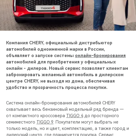
CHERY REMOTE
CHERY И СПОРТ
НАШИ МЕРОПРИЯТИЯ
Компания CHERY, официальный дистрибьютор
ВИДЕООБЗОРЫ
автомобилей одноименной марки в России,
объявляет о запуске системы
онлайн-бронирования
автомобилей для приобретения у официальных
CHERY ДЛЯ ДЕТЕЙ
онлайн - дилеров. Новый сервис позволяет клиентам
забронировать желаемый автомобиль в дилерском
центре CHERY, не выходя из дома, обеспечивая
удобство и прозрачность процесса покупки.
Система онлайн-бронирования автомобилей CHERY
охватывает весь бензиновый модельный ряд бренда —
от компактного кроссовера
TIGGO 4
до просторного
семиместного
TIGGO 9
. Покупатели могут выбрать не
только модель, но и цвет, комплектацию, а также город и
дилерский центр, где планируется покупка. Сервис