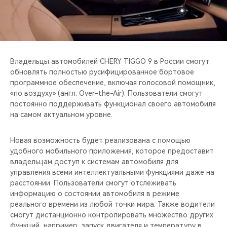
CHERY REMOTE
CHERY И СПОРТ
НАШИ МЕРОПРИЯТИЯ
Владельцы автомобилей CHERY TIGGO 9 в России смогут
обновлять полностью русифицированное бортовое
ВИДЕООБЗОРЫ
программное обеспечение, включая голосовой помощник,
«по воздуху» (англ. Over-the-Air). Пользователи смогут
постоянно поддерживать функционал своего автомобиля
CHERY ДЛЯ ДЕТЕЙ
на самом актуальном уровне.
Новая возможность будет реализована с помощью
удобного мобильного приложения, которое предоставит
владельцам доступ к системам автомобиля для
управления всеми интеллектуальными функциями даже на
расстоянии. Пользователи смогут отслеживать
информацию о состоянии автомобиля в режиме
реального времени из любой точки мира. Также водители
смогут дистанционно контролировать множество других
функций, например, запуск двигателя и температуру в