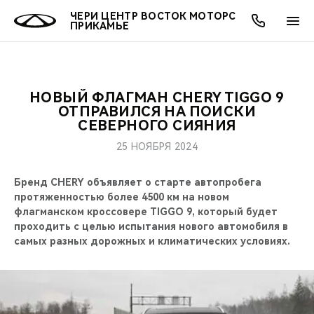
ЧЕРИ ЦЕНТР ВОСТОК МОТОРС
ПРИКАМЬЕ
НОВЫЙ ФЛАГМАН CHERY TIGGO 9
ОНЛАЙН СЕРВИСЫ
ПОКУПАТЕЛЯМ
ВЛАДЕЛЬЦАМ
О КОМПАНИИ
МИР CHERY
МОДЕЛИ
АКЦИИ
ОТПРАВИЛСЯ НА ПОИСКИ
СЕВЕРНОГО СИЯНИЯ
ВЫБОР И ПОКУПКА
СЕРВИС
АКСЕССУАРЫ
ВЫГОДЫ И АКЦИИ
ВЫБОР И ПОКУПКА
О НАС
ВСЕ МОДЕЛИ
25 НОЯБРЯ 2024
КРЕДИТ И СТРАХОВАНИЕ
ЗАПЧАСТИ И АКСЕССУАРЫ
О БРЕНДЕ
КРЕДИТ
МЫ В СОЦСЕТЯХ
Бренд CHERY объявляет о старте автопробега
КРОССОВЕРЫ
протяженностью более 4500 км на новом
ПОДДЕРЖКА
CHERY В СОЦСЕТЯХ
флагманском кроссовере TIGGO 9, который будет
СЕДАНЫ
проходить с целью испытания нового автомобиля в
самых разных дорожных и климатических условиях.
CHERY CONNECT
ЛЮДИ CHERY
НОВИНКИ
БЛАГОТВОРИТЕЛЬНОСТЬ