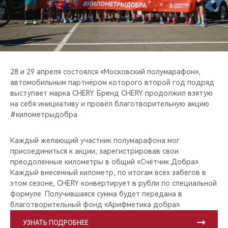
CHERY REMOTE
CHERY И СПОРТ
НАШИ МЕРОПРИЯТИЯ
28 и 29 апреля состоялся «Московский полумарафон»,
ВИДЕООБЗОРЫ
автомобильным партнёром которого второй год подряд
выступает марка CHERY. Бренд CHERY продолжил взятую
на себя инициативу и провёл благотворительную акцию
CHERY ДЛЯ ДЕТЕЙ
#километрыдобра.
Каждый желающий участник полумарафона мог
присоединиться к акции, зарегистрировав свои
преодоленные километры в общий «Счётчик Добра».
Каждый внесенный километр, по итогам всех забегов в
этом сезоне, CHERY конвертирует в рубли по специальной
формуле. Получившаяся сумма будет передана в
благотворительный фонд «Арифметика добра».
УЗНАТЬ ПОДРОБНЕЕ