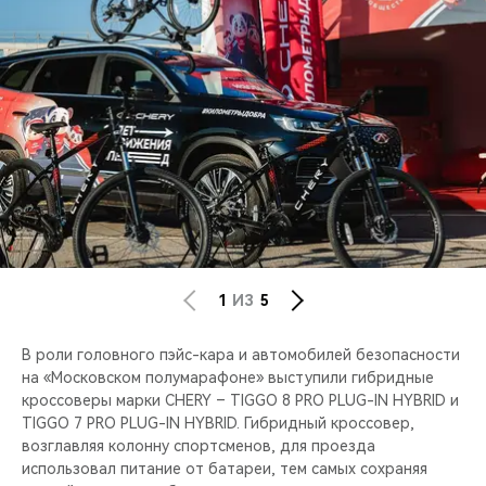
1
ИЗ
5
В роли головного пэйс-кара и автомобилей безопасности
на «Московском полумарафоне» выступили гибридные
кроссоверы марки CHERY – TIGGO 8 PRO PLUG-IN HYBRID и
TIGGO 7 PRO PLUG-IN HYBRID. Гибридный кроссовер,
возглавляя колонну спортсменов, для проезда
использовал питание от батареи, тем самых сохраняя