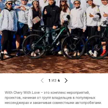
CHERY REMOTE
CHERY И СПОРТ
НАШИ МЕРОПРИЯТИЯ
ВИДЕООБЗОРЫ
CHERY ДЛЯ ДЕТЕЙ
1
ИЗ
4
With Chery With Love – это комплекс мероприятий,
проектов, начиная от групп владельцев в популярных
мессенджерах и заканчивая совместными автопробегами.