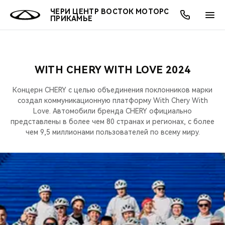
ЧЕРИ ЦЕНТР ВОСТОК МОТОРС
ПРИКАМЬЕ
WITH CHERY WITH LOVE 2024
ОНЛАЙН СЕРВИСЫ
ПОКУПАТЕЛЯМ
ВЛАДЕЛЬЦАМ
О КОМПАНИИ
МИР CHERY
МОДЕЛИ
АКЦИИ
Концерн CHERY с целью объединения поклонников марки
ВЫБОР И ПОКУПКА
СЕРВИС
АКСЕССУАРЫ
ВЫГОДЫ И АКЦИИ
ВЫБОР И ПОКУПКА
О НАС
создал коммуникационную платформу With Chery With
ВСЕ МОДЕЛИ
Love. Автомобили бренда CHERY официально
представлены в более чем 80 странах и регионах, с более
КРЕДИТ И СТРАХОВАНИЕ
ЗАПЧАСТИ И АКСЕССУАРЫ
О БРЕНДЕ
КРЕДИТ
МЫ В СОЦСЕТЯХ
КРОССОВЕРЫ
чем 9,5 миллионами пользователей по всему миру.
ПОДДЕРЖКА
CHERY В СОЦСЕТЯХ
СЕДАНЫ
CHERY CONNECT
ЛЮДИ CHERY
НОВИНКИ
БЛАГОТВОРИТЕЛЬНОСТЬ